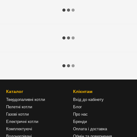
Каталог
Клієнтам
Твердопаливні котли
Вхід до кабінету
Пелетні котли
Блог
Газові котли
Про нас
Електричні котли
Бренди
Комплектуючі
Оплата і доставка
Водонагрівачі
Обмін та повернення