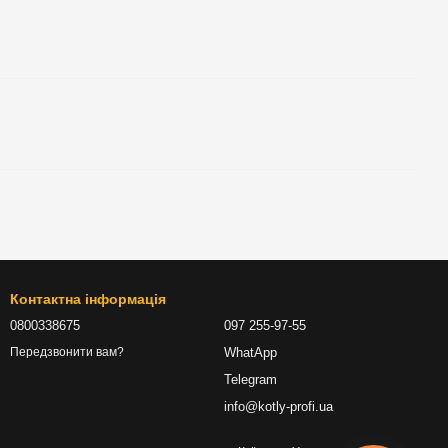
Контактна інформація
0800338675
097 255-97-55
WhatApp
Передзвонити вам?
Telegram
info@kotly-profi.ua