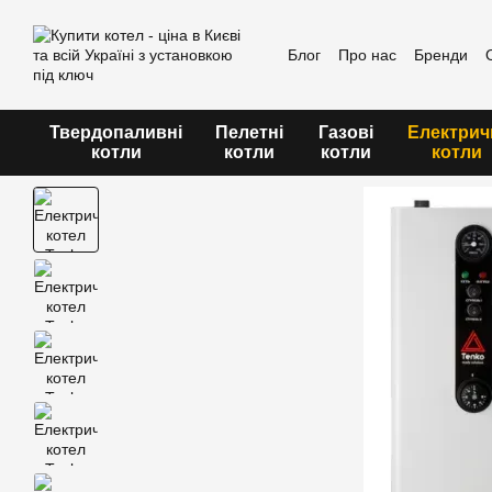
Перейти до основного контенту
Блог
Про нас
Бренди
Угода користувача
Твердопаливні
Пелетні
Газові
Електрич
котли
котли
котли
котли