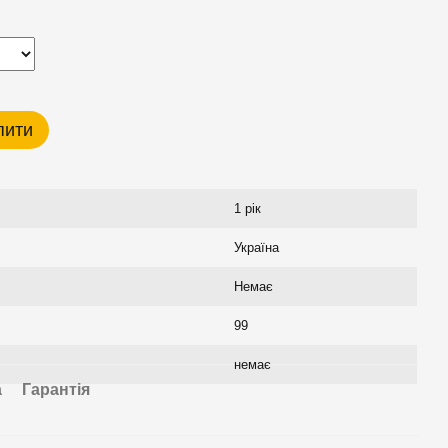
пити
1 рік
Україна
Немає
99
немає
а
Гарантія