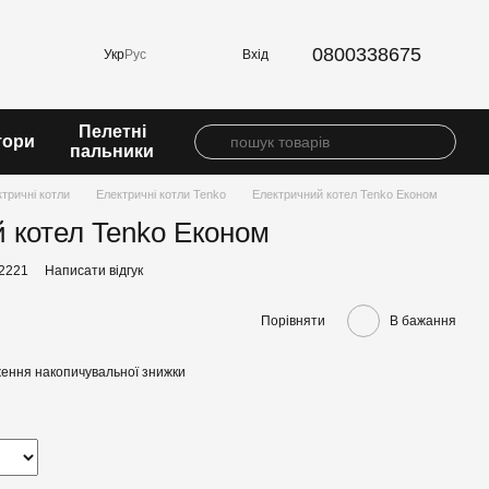
0800338675
Вхід
Укр
Рус
Пелетні
тори
пальники
тричні котли
Електричні котли Tenko
Електричний котел Tenko Економ
 котел Tenko Економ
42221
Написати відгук
Порівняти
В бажання
ення накопичувальної знижки