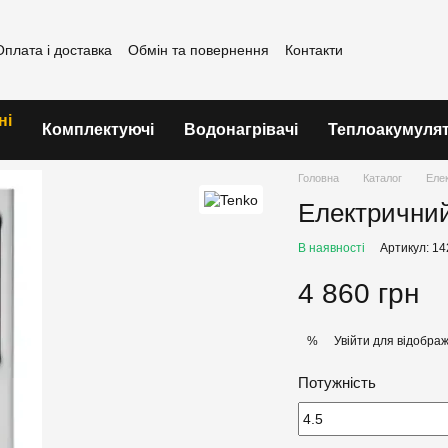
Оплата і доставка
Обмін та повернення
Контакти
ні
Комплектуючі
Водонагрівачі
Теплоакумуля
Головна
Каталог
Елек
Електричний
В наявності
Артикул: 1
4 860 грн
Увійти
для відображ
%
Потужність