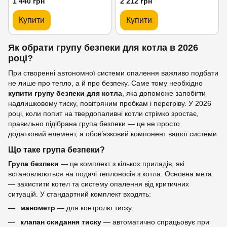
1 440 грн
2 212 грн
Купити
Купити
Як обрати групу безпеки для котла в 2026
році?
При створенні автономної системи опалення важливо подбати
не лише про тепло, а й про безпеку. Саме тому необхідно
купити групу безпеки для котла
, яка допоможе запобігти
надлишковому тиску, повітряним пробкам і перегріву. У 2026
році, коли попит на твердопаливні котли стрімко зростає,
правильно підібрана група безпеки — це не просто
додатковий елемент, а обов’язковий компонент вашої системи.
Що таке група безпеки?
Група безпеки
— це комплект з кількох приладів, які
встановлюються на подачі теплоносія з котла. Основна мета
— захистити котел та систему опалення від критичних
ситуацій. У стандартний комплект входять:
манометр
— для контролю тиску;
клапан скидання тиску
— автоматично спрацьовує при