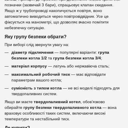
позначки (зазвичай 3 бари), спрацьовує клапан скидання.
Якщо ж у трубопроводі накопичується повітря, воно
автоматично виводиться через повітровідвідник. Усе це
фіксується на манометрі, що дозволяє вчасно помітити
небезпечну ситуацію.
Яку групу безпеки обрати?
При виборі слід звернути увагу на:
діаметр підключення
— популярні варіанти:
група
безпеки котла 1/2
та
група безпеки котла 3/4
;
матеріал корпусу
— латунь або нержавіюча сталь;
максимальний робочий тиск
— має відповідати
параметрам вашого котла;
сумісність з типом котла
— не всі моделі підходять для
твердопаливних систем.
Якщо ви маєте
твердопаливний котел
, обов’язково
обирайте
групу безпеки твердопаливного котла
— вона
враховує особливості таких систем, включаючи високі
температури та нестабільний тиск.
Де купити?