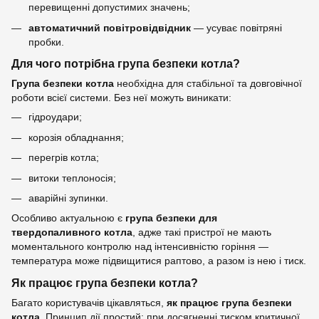
перевищенні допустимих значень;
автоматичний повітровідвідник
— усуває повітряні
пробки.
Для чого потрібна група безпеки котла?
Група безпеки котла
необхідна для стабільної та довговічної
роботи всієї системи. Без неї можуть виникати:
гідроудари;
корозія обладнання;
перегрів котла;
витоки теплоносія;
аварійні зупинки.
Особливо актуальною є
група безпеки для
твердопаливного котла
, адже такі пристрої не мають
моментального контролю над інтенсивністю горіння —
температура може підвищитися раптово, а разом із нею і тиск.
Як працює група безпеки котла?
Багато користувачів цікавляться,
як працює група безпеки
котла
. Принцип дії простий: при досягненні тиском критичної