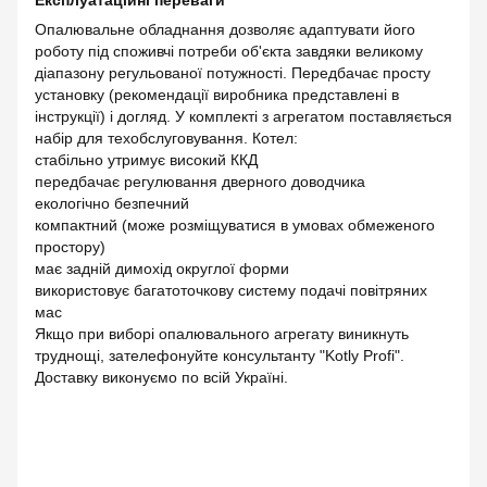
Експлуатаційні переваги
Опалювальне обладнання дозволяє адаптувати його
роботу під споживчі потреби об'єкта завдяки великому
діапазону регульованої потужності. Передбачає просту
установку (рекомендації виробника представлені в
інструкції) і догляд. У комплекті з агрегатом поставляється
набір для техобслуговування. Котел:
стабільно утримує високий ККД
передбачає регулювання дверного доводчика
екологічно безпечний
компактний (може розміщуватися в умовах обмеженого
простору)
має задній димохід округлої форми
використовує багатоточкову систему подачі повітряних
мас
Якщо при виборі опалювального агрегату виникнуть
труднощі, зателефонуйте консультанту "Kotly Profi".
Доставку виконуємо по всій Україні.