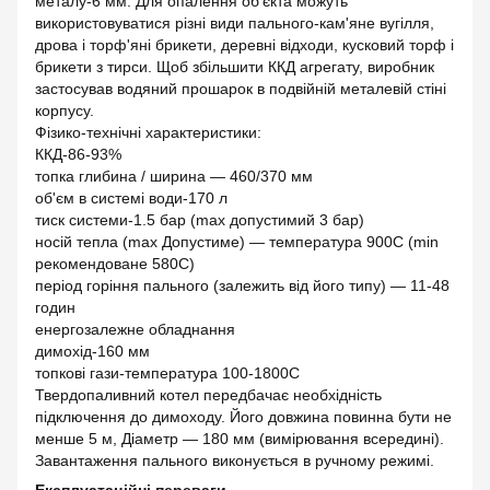
металу-6 мм. Для опалення об'єкта можуть
використовуватися різні види пального-кам'яне вугілля,
дрова і торф'яні брикети, деревні відходи, кусковий торф і
брикети з тирси. Щоб збільшити ККД агрегату, виробник
застосував водяний прошарок в подвійній металевій стіні
корпусу.
Фізико-технічні характеристики:
ККД-86-93%
топка глибина / ширина — 460/370 мм
об'єм в системі води-170 л
тиск системи-1.5 бар (max допустимий 3 бар)
носій тепла (max Допустиме) — температура 900С (min
рекомендоване 580С)
період горіння пального (залежить від його типу) — 11-48
годин
енергозалежне обладнання
димохід-160 мм
топкові гази-температура 100-1800С
Твердопаливний котел передбачає необхідність
підключення до димоходу. Його довжина повинна бути не
менше 5 м, Діаметр — 180 мм (вимірювання всередині).
Завантаження пального виконується в ручному режимі.