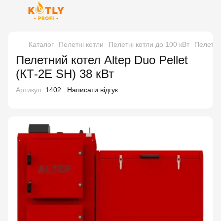
Каталог
Пелетні котли
Пелетні котли до 100 кВт
Пелетний
Пелетний котел Altep Duo Pellet
(КТ-2Е SH) 38 кВт
Артикул:
1402
Написати відгук