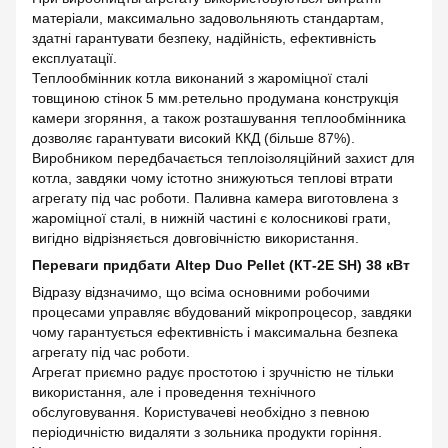
матеріали, максимально задовольняють стандартам,
здатні гарантувати безпеку, надійність, ефективність
експлуатації.
Теплообмінник котла виконаний з жароміцної сталі
товщиною стінок 5 мм.ретельно продумана конструкція
камери згоряння, а також розташування теплообмінника
дозволяє гарантувати високий ККД (більше 87%).
Виробником передбачається теплоізоляційний захист для
котла, завдяки чому істотно знижуються теплові втрати
агрегату під час роботи. Паливна камера виготовлена з
жароміцної сталі, в нижній частині є колосникові грати,
вигідно відрізняється довговічністю використання.
Переваги придбати Altep Duo Pellet (КТ-2Е SH) 38 кВт
Відразу відзначимо, що всіма основними робочими
процесами управляє вбудований мікропроцесор, завдяки
чому гарантується ефективність і максимальна безпека
агрегату під час роботи.
Агрегат приємно радує простотою і зручністю не тільки
використання, але і проведення технічного
обслуговування. Користувачеві необхідно з певною
періодичністю видаляти з зольника продукти горіння.