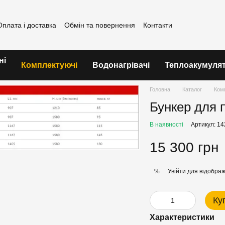
Оплата і доставка
Обмін та повернення
Контакти
ні
Комплектуючі
Водонагрівачі
Теплоакумуля
Головна
Каталог
Ком
Бункер для п
В наявності
Артикул: 1
15 300 грн
Увійти
для відображ
%
Ку
Характеристики