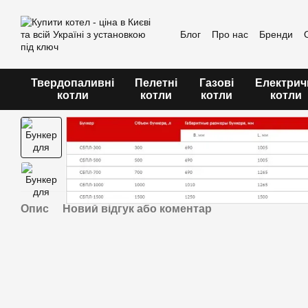
Перейти до основного контенту
Блог
Про нас
Бренди
Угода користувача
Твердопаливні
Пелетні
Газові
Електрич
котли
котли
котли
котли
Опис
Новий відгук або коментар