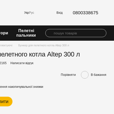
0800338675
Вхід
Укр
Рус
Пелетні
тори
пальники
плектуючі
Бункер для пелетного котла Altep 300 л
елетного котла Altep 300 л
42165
Написати відгук
Порівняти
В бажання
ення накопичувальної знижки
пити