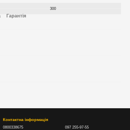
300
а
Гарантія
Контактна інформація
0800338675
097 255-97-55