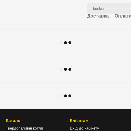
bunker-l
Доставка
Оплат
Каталог
Клієнтам
Твердопаливні котли
Вхід до кабінету