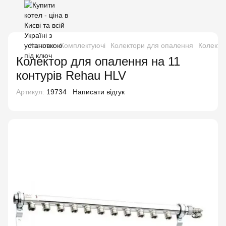
Каталог
Комплектуючі
Колектори для опалення
Колекто
Колектор для опалення на 11
контурів Rehau HLV
Артикул:
19734
Написати відгук