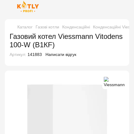
Каталог
Газові котли
Конденсаційні
Конденсаційні Vies
Газовий котел Viessmann Vitodens
100-W (B1КF)
Артикул:
141883
Написати відгук