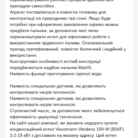
приладом самостійно.
Агрегат поставляється в повністю готовому для
експлуатації на природному газі стані. Якщо буде
потрібно при оформленні замовлення окремо можна
придбати пальник, за допомогою якої легко
переналаштувати котел для ефективної роботи з
використанням зрідженого палива. Опалювальний
прилад сертифікований, повністю безпечний і надійний у
використанні.
Конструктивні особливості котлаВ конструкції
передбачається надійна пальник MatriX;
Наявність функції приготування гарячої води;
Наявність спеціальних датчиків, які дозволяють
контролювати нагрів теплоносія;
Наявність спеціальних датчиків, які дозволяють
контролювати нагрів теплоносія;
Ступінчастий насос, за допомогою якого забезпечується
ефективність циркуляції теплоносія.
На сайті нашої компанії, ви зможете недорого купити
конденсаційний котел Viessmann Vitodens 100-W (B1КF)
3.2-19 кВт з доставкою на вказану адресу. Цей котел