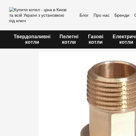
Перейти до основного контенту
Блог
Про нас
Бренди
Угода користувача
Твердопаливні
Пелетні
Газові
Електрич
котли
котли
котли
котли