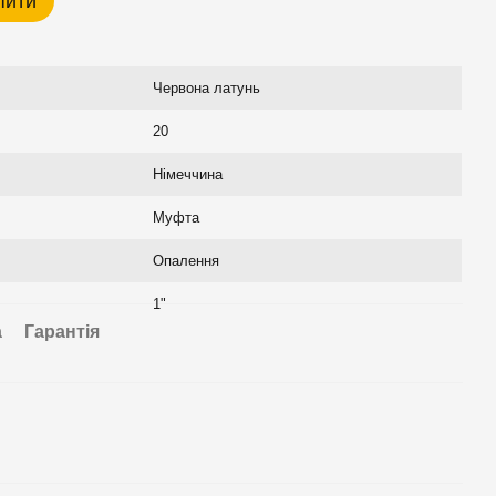
пити
Червона латунь
20
Німеччина
Муфта
Опалення
1"
а
Гарантія