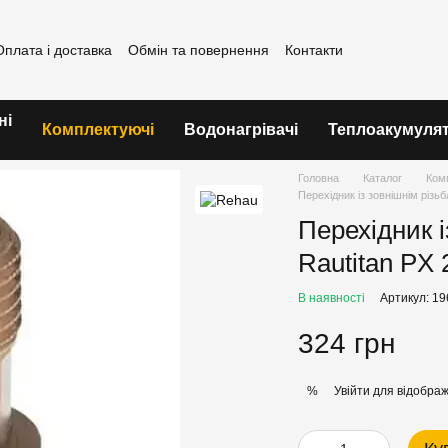
Оплата і доставка
Обмін та повернення
Контакти
ні
Комплектуючі
Водонагрівачі
Теплоакумуля
Головна
Каталог
Ком
Перехідник із зовнішнім різь
Перехідник 
Rautitan PX 
В наявності
Артикул: 1
324 грн
Увійти
для відображ
%