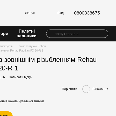
0800338675
Вхід
Укр
Рус
Пелетні
тори
пальники
плектуючі
Комплектуючі Rehau
бленням Rehau Rautitan PX 20-R 1
із зовнішнім різьбленням Rehau
20-R 1
9616
Написати відгук
Порівняти
В бажання
ення накопичувальної знижки