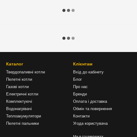
Каталог
Клієнтам
Твердопаливні котли
Вхід до кабінету
Пелетні котли
Блог
Газові котли
Про нас
Електричні котли
Бренди
Комплектуючі
Оплата і доставка
Водонагрівачі
Обмін та повернення
Теплоакумулятори
Контакти
Пелетні пальники
Угода користувача
Ми в соцмережах