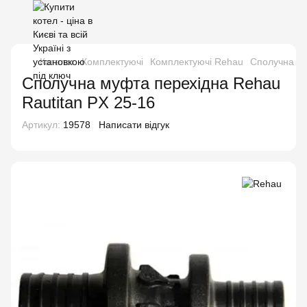
Каталог
Комплектуючі
Комплектуючі Rehau
Сполучна му
Сполучна муфта перехідна Rehau
Rautitan PX 25-16
Артикул:
19578
Написати відгук