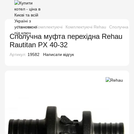
Каталог
Комплектуючі
Комплектуючі Rehau
Сполучна му
Сполучна муфта перехідна Rehau
Rautitan PX 40-32
Артикул:
19582
Написати відгук