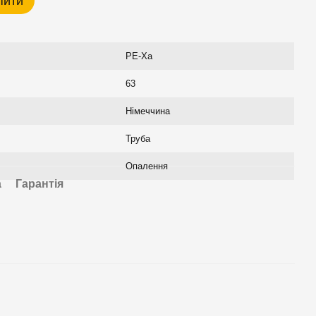
пити
РЕ-Ха
63
Німеччина
Труба
Опалення
а
Гарантія