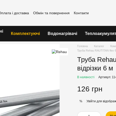
Оплата і доставка
Обмін та повернення
Контакти
ні
Комплектуючі
Водонагрівачі
Теплоакумуля
Головна
Каталог
Ком
Труба Rehau RAUTITAN flex 63
Труба Rehau
відрізки 6 м
В наявності
Артикул: 11
126 грн
Увійти
для відображ
%