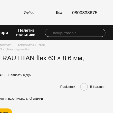
0800338675
Вхід
Укр
Рус
Пелетні
тори
пальники
плектуючі
Комплектуючі Rehau
 × 8,6 мм, відрізки 6 м
 RAUTITAN flex 63 × 8,6 мм,
475
Написати відгук
Порівняти
В бажання
ення накопичувальної знижки