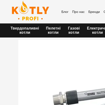
Перейти до основного контенту
Блог
Про нас
Бренди
Угода користувача
Твердопаливні
Пелетні
Газові
Електрич
котли
котли
котли
котли