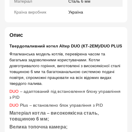
Матеріал
Сталь 6 мм
Країна виробник
Україна
Опис
Твердопаливний котел Altep DUO (КТ-2ЕM)/DUO PLUS
Флагманська модель котлів, перевірена часом та
багатьма задоволеними користувачами. Котли
довготривалого горіння, виготовлені з високоякісної сталі
товщиною 6 мм та багатоканальною системою подачі
повітря, спроможні працювати на всіх відомих видах
твердого палива.
DUO
– адаптований під встановлення блоку управління
з PID
DUO
Plus – встановлено блок управління з PID
Матеріал котла – високоякісна сталь,
товщиною 6 мм;
Велика топочна камера;