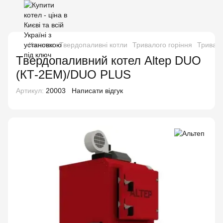
Каталог
Твердопаливні котли
Тривалого горіння
Тривало
Твердопаливний котел Altep DUO
(КТ-2ЕM)/DUO PLUS
Артикул:
20003
Написати відгук