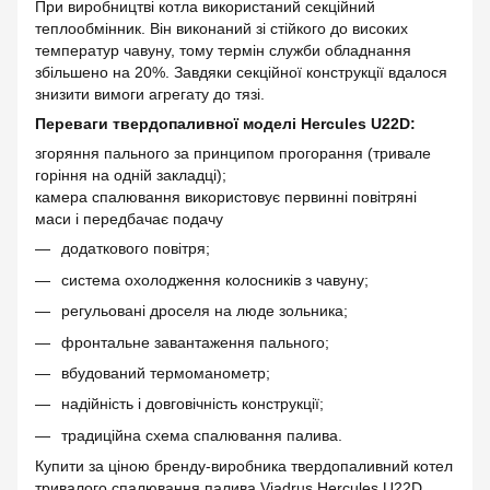
При виробництві котла використаний секційний
теплообмінник. Він виконаний зі стійкого до високих
температур чавуну, тому термін служби обладнання
збільшено на 20%. Завдяки секційної конструкції вдалося
знизити вимоги агрегату до тязі.
Переваги твердопаливної моделі Hercules U22D:
згоряння пального за принципом прогорання (тривале
горіння на одній закладці);
камера спалювання використовує первинні повітряні
маси і передбачає подачу
додаткового повітря;
система охолодження колосників з чавуну;
регульовані дроселя на люде зольника;
фронтальне завантаження пального;
вбудований термоманометр;
надійність і довговічність конструкції;
традиційна схема спалювання палива.
Купити за ціною бренду-виробника твердопаливний котел
тривалого спалювання палива Viadrus Hercules U22D