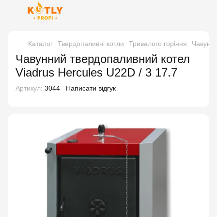
Каталог
Твердопаливні котли
Тривалого горіння
Чавунни
Чавунний твердопаливний котел
Viadrus Hercules U22D / 3 17.7
Артикул:
3044
Написати відгук