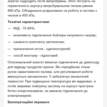
агрегат надходить після випробувань. Його тестують на
герметичність корпусу випробувальним тиском рівним
800 кПа. Обладнання розраховане на роботу в системі з
тиском в 400 кПа.
Технічні характеристики:
ККД - 75-86%;
можливість підключення бойлера непрямого нагріву;
наявність комплекту автоматики;
призначення котла - одноконтурний;
спосіб монтажу - підлоговий.
Опалювальний агрегат вимагає підключення до димоходу
для відводу продуктів горіння. Він передбачає тільки
ручне завантаження палива, але регулювання роботи
виконується автоматично. Її забезпечує механічний
термостат. При підвищенні температури він відкриває, а
потім закриває повітряну заслінку на корпусі пристрою.
Котел енергонезавісім, не вимагає підключення до
електромережі.
Експлуатаційні переваги