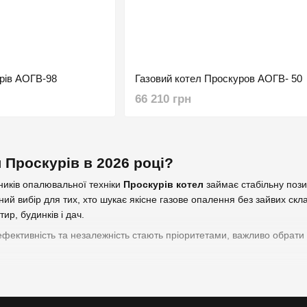
рів АОГВ-98
Газовий котел Проскуров АОГВ- 50
66 210 грн
 Проскурів в 2026 році?
ників опалювальної техніки
Проскурів котел
займає стабільну позиц
ний вибір для тих, хто шукає якісне газове опалення без зайвих скл
ир, будинків і дач.
ефективність та незалежність стають пріоритетами, важливо обрати 
Проскурів?
й вибір побутових газових котлів потужністю від 7 до 16 кВт. Найп