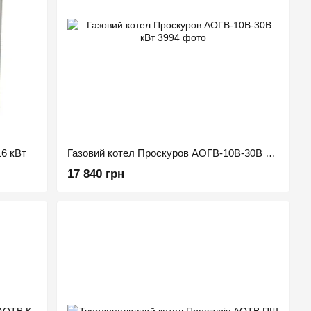
16 кВт
Газовий котел Проскуров АОГВ-10В-30В кВт
17 840 грн