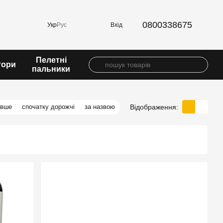
0800338675
Вхід
Укр
Рус
Пелетні
тори
пальники
Відображення:
евше
спочатку дорожчі
за назвою