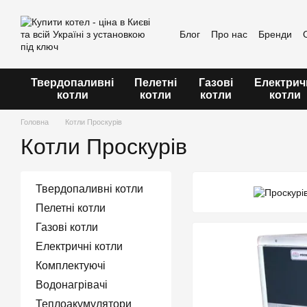
Перейти до основного контенту
Блог
Про нас
Бренди
Угода користувача
Твердопаливні
Пелетні
Газові
Електрич
котли
котли
котли
котли
Головна
Котли Проскурів
Котли Проскурів
Твердопаливні котли
Пелетні котли
Газові котли
Електричні котли
Комплектуючі
Водонагрівачі
Теплоакумулятори