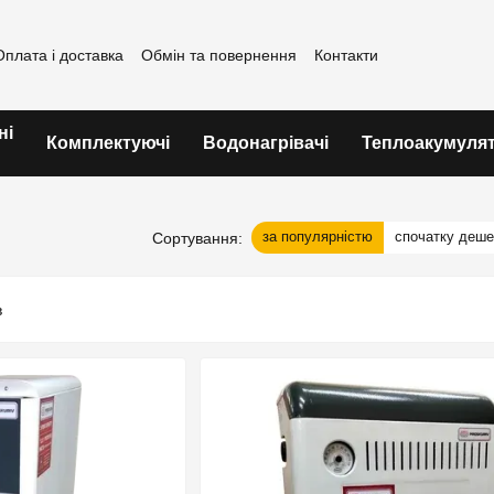
Оплата і доставка
Обмін та повернення
Контакти
ні
Комплектуючі
Водонагрівачі
Теплоакумуля
за популярністю
спочатку деш
Сортування: