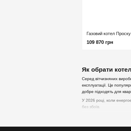
Газовий котел Проску
109 870 грн
Як обрати котел
Серед вітчизняних вироб
експлуатації. Це популяр
добре підходять для кварт
У 2026 році, коли енерго
без збоїв.
Які котли пропонує 
Виробник пропонує широки