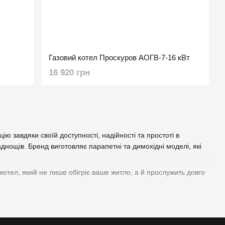
Газовий котел Проскуров АОГВ-7-16 кВт
16 920 грн
ію завдяки своїй доступності, надійності та простоті в
аднощів. Бренд виготовляє парапетні та димохідні моделі, які
котел, який не лише обігріє ваше житло, а й прослужить довго
опулярніші моделі: