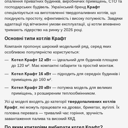
опалення приватних будинків, виробничих приміщень, СТО та
господарських будівель. Український бренд
Крафт
спеціалізується на виготовленні твердопаливних котлів, що
поєднують простоту, ефективність і високу потужність. Завдяки
адаптації під вітчизняні умови експлуатації, ці котли впевнено
тримають лідерство на ринку у 2026 році.
Основні типи котлів Крафт
Компанія пропонує широкий модельний ряд, серед яких
особливою популярністю користуються:
Котел Крафт 12 кВт
— ідеальний для будинків площею
до 120 м². Має компактні габарити та простий монтаж.
Котел Крафт 16 кВт
— підходить для середніх будинків і
приміщень до 160 м².
Котел Крафт 20 кВт
— потужна модель для великих
приміщень, з розширеним теплообмінником.
Усі ці моделі входять до категорії
твердопаливних котлів
Крафт
, які можуть працювати на дровах, брикетах, вугіллі. Їх
головна перевага — тривалий час горіння, зручність
завантаження палива та високий ККД.
По яким критеріям вибирати котел Крафт?