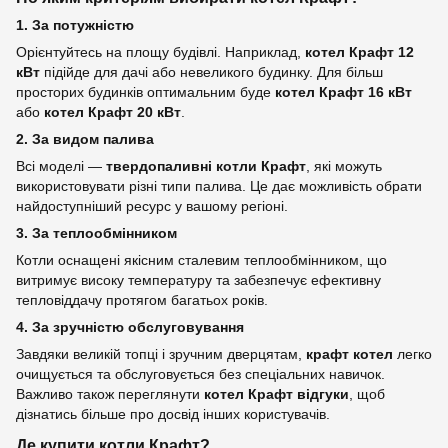
1. За потужністю
Орієнтуйтесь на площу будівлі. Наприклад,
котел Крафт 12
кВт
підійде для дачі або невеликого будинку. Для більш
просторих будинків оптимальним буде
котел Крафт 16 кВт
або
котел Крафт 20 кВт
.
2. За видом палива
Всі моделі —
твердопаливні котли Крафт
, які можуть
використовувати різні типи палива. Це дає можливість обрати
найдоступніший ресурс у вашому регіоні.
3. За теплообмінником
Котли оснащені якісним сталевим теплообмінником, що
витримує високу температуру та забезпечує ефективну
тепловіддачу протягом багатьох років.
4. За зручністю обслуговування
Завдяки великій топці і зручним дверцятам,
крафт котел
легко
очищується та обслуговується без спеціальних навичок.
Важливо також переглянути
котел Крафт відгуки
, щоб
дізнатись більше про досвід інших користувачів.
Де купити котли Крафт?