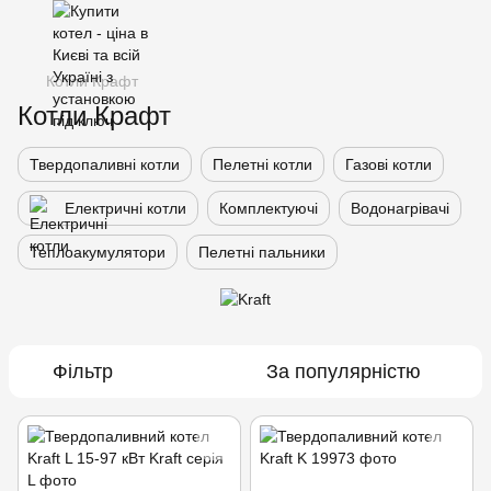
Котли Крафт
Котли Крафт
Твердопаливні котли
Пелетні котли
Газові котли
Електричні котли
Комплектуючі
Водонагрівачі
Теплоакумулятори
Пелетні пальники
Фільтр
За популярністю