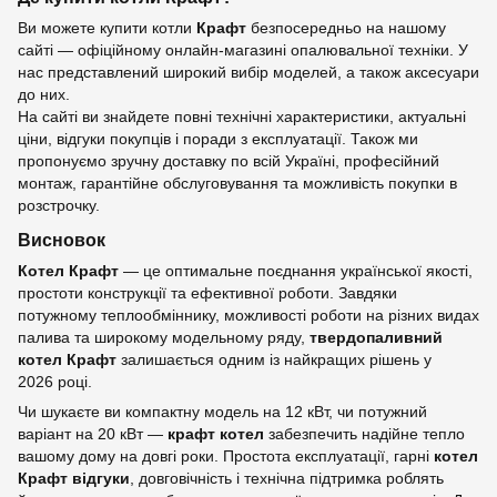
Ви можете купити котли
Крафт
безпосередньо на нашому
сайті — офіційному онлайн-магазині опалювальної техніки. У
нас представлений широкий вибір моделей, а також аксесуари
до них.
На сайті ви знайдете повні технічні характеристики, актуальні
ціни, відгуки покупців і поради з експлуатації. Також ми
пропонуємо зручну доставку по всій Україні, професійний
монтаж, гарантійне обслуговування та можливість покупки в
розстрочку.
Висновок
Котел Крафт
— це оптимальне поєднання української якості,
простоти конструкції та ефективної роботи. Завдяки
потужному теплообміннику, можливості роботи на різних видах
палива та широкому модельному ряду,
твердопаливний
котел Крафт
залишається одним із найкращих рішень у
2026 році.
Чи шукаєте ви компактну модель на 12 кВт, чи потужний
варіант на 20 кВт —
крафт котел
забезпечить надійне тепло
вашому дому на довгі роки. Простота експлуатації, гарні
котел
Крафт відгуки
, довговічність і технічна підтримка роблять