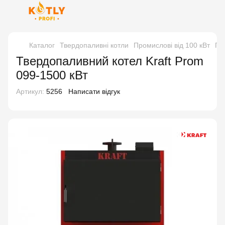
Каталог
Твердопаливні котли
Промислові від 100 кВт
Про
Твердопаливний котел Kraft Prom
099-1500 кВт
Артикул:
5256
Написати відгук