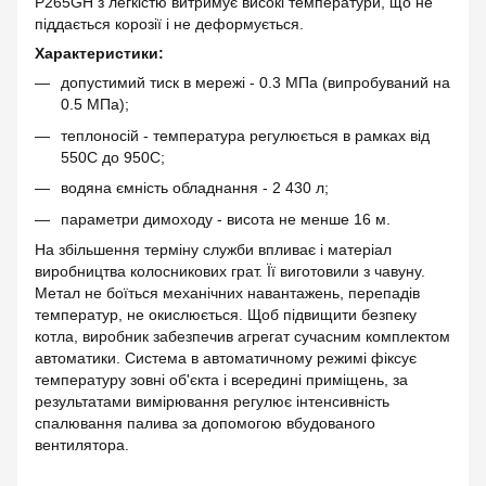
P265GН з легкістю витримує високі температури, що не
піддається корозії і не деформується.
Характеристики:
допустимий тиск в мережі - 0.3 МПа (випробуваний на
0.5 МПа);
теплоносій - температура регулюється в рамках від
550С до 950С;
водяна ємність обладнання - 2 430 л;
параметри димоходу - висота не менше 16 м.
На збільшення терміну служби впливає і матеріал
виробництва колосникових грат. Її виготовили з чавуну.
Метал не боїться механічних навантажень, перепадів
температур, не окислюється. Щоб підвищити безпеку
котла, виробник забезпечив агрегат сучасним комплектом
автоматики. Система в автоматичному режимі фіксує
температуру зовні об'єкта і всередині приміщень, за
результатами вимірювання регулює інтенсивність
спалювання палива за допомогою вбудованого
вентилятора.