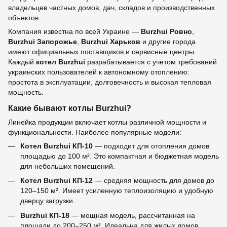
владельцев частных домов, дач, складов и производственных
объектов.
Компания известна по всей Украине —
Burzhui Ровно
,
Burzhui Запорожье
,
Burzhui Харьков
и другие города
имеют официальных поставщиков и сервисные центры.
Каждый
котел Burzhui
разрабатывается с учетом требований
украинских пользователей к автономному отоплению:
простота в эксплуатации, долговечность и высокая тепловая
мощность.
Какие бывают котлы Burzhui?
Линейка продукции включает котлы различной мощности и
функциональности. Наиболее популярные модели:
Котел Burzhui КП-10
— подходит для отопления домов
площадью до 100 м². Это компактная и бюджетная модель
для небольших помещений.
Котел Burzhui КП-12
— средняя мощность для домов до
120–150 м². Имеет усиленную теплоизоляцию и удобную
дверцу загрузки.
Burzhui КП-18
— мощная модель, рассчитанная на
площади до 200–250 м². Идеальна для жилых домов,