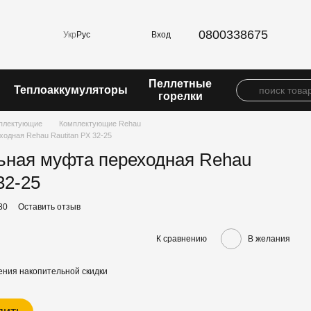
0800338675
Вход
Укр
Рус
Пеллетные
Теплоаккумуляторы
горелки
плектующие
Комплектующие Rehau
одная Rehau Rautitan PX 32-25
ьная муфта переходная Rehau
32-25
80
Оставить отзыв
К сравнению
В желания
ния накопительной скидки