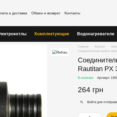
лата и доставка
Обмен и возврат
Контакты
шение
лектрокотлы
Комплектующие
Водонагреватели
Главная
Каталог
Ком
Соединительная муфта перех
Соединител
Rautitan PX 
В наличии
Артикул: 195
264 грн
Войти
для отображе
%