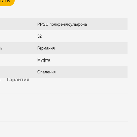
пить
PPSU поліфенілсульфона
32
ль
Германия
Муфта
Опалення
а
Гарантия