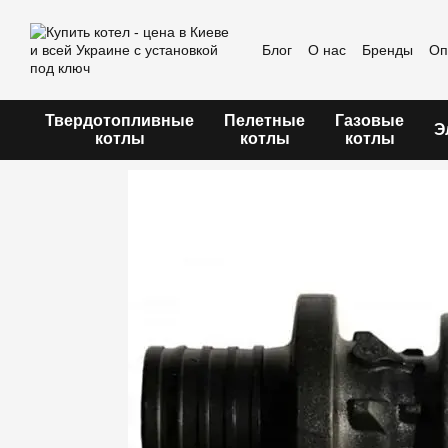
Перейти к основному контенту
Блог
О нас
Бренды
Оп
Пользовательское согла
Твердотопливные
Пелетные
Газовые
Э
котлы
котлы
котлы