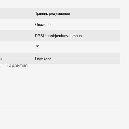
Трійник редукційний
Опалення
PPSU поліфенілсульфона
25
ль
Германия
а
Гарантия