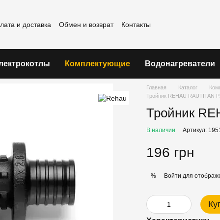
лата и доставка
Обмен и возврат
Контакты
шение
лектрокотлы
Комплектующие
Водонагреватели
Главная
Каталог
Ком
Тройник REHAU RAUTITAN PX
Тройник RE
В наличии
Артикул: 195
196 грн
Войти
для отображе
%
Ку