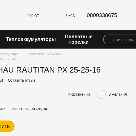
0800338675
Вход
Укр
Рус
Пеллетные
Теплоаккумуляторы
горелки
плектующие
Комплектующие Rehau
 25-25-16
HAU RAUTITAN PX 25-25-16
14
Оставить отзыв
К сравнению
В желания
ния накопительной скидки
пить