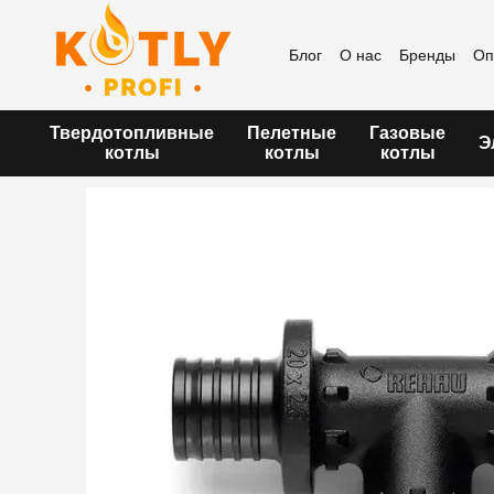
Перейти к основному контенту
Блог
О нас
Бренды
Оп
Пользовательское согла
Твердотопливные
Пелетные
Газовые
Э
котлы
котлы
котлы