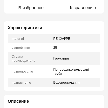
В избранное
К сравнению
Характеристики
material
PE-X/Al/PE
diametr-mm
25
Страна
Германия
производитель
Попередньоізольовані
naimenovanie
труба
naznachenie
Водопостачання
Описание