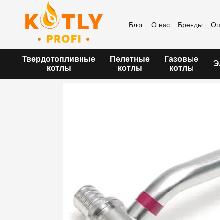
Перейти к основному контенту
Блог
О нас
Бренды
Оп
Пользовательское согла
Твердотопливные
Пелетные
Газовые
Э
котлы
котлы
котлы