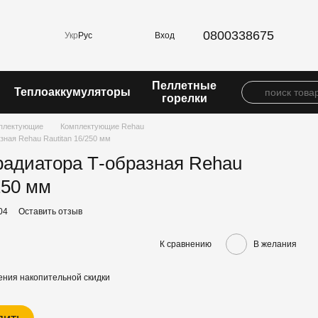
0800338675
Вход
Укр
Рус
Пеллетные
Теплоаккумуляторы
горелки
плектующие
Комплектующие Rehau
зная Rehau Rautitan 16/250 мм
радиатора Т-образная Rehau
250 мм
04
Оставить отзыв
К сравнению
В желания
ния накопительной скидки