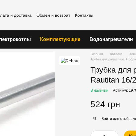
лата и доставка
Обмен и возврат
Контакты
шение
лектрокотлы
Комплектующие
Водонагреватели
Главная
Каталог
Ком
Трубка для радиатора Т-обра
Трубка для 
Rautitan 16/
В наличии
Артикул: 197
524 грн
Войти
для отображе
%