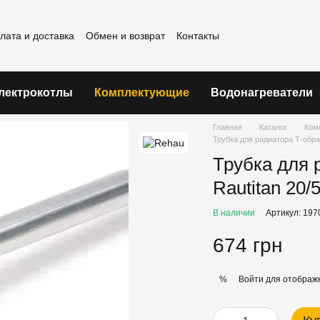
лата и доставка
Обмен и возврат
Контакты
шение
лектрокотлы
Комплектующие
Водонагреватели
Главная
Каталог
Ком
Трубка для радиатора Т-обра
Трубка для 
Rautitan 20/
В наличии
Артикул: 197
674 грн
Войти
для отображе
%