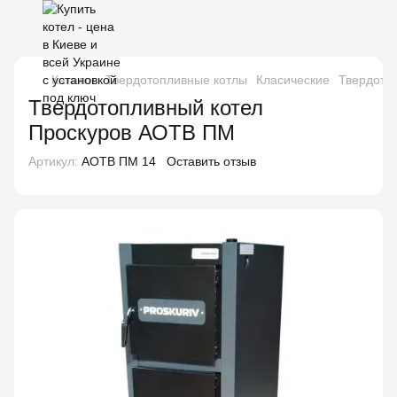
Каталог
Твердотопливные котлы
Класические
Твердото
Твердотопливный котел
Проскуров АОТВ ПМ
Артикул:
АОТВ ПМ 14
Оставить отзыв