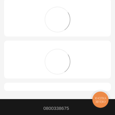
КНОПКА
ЗВ'ЯЗКУ
0800338675