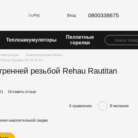
0800338675
Вход
Укр
Рус
Пеллетные
Теплоаккумуляторы
горелки
плектующие
Комплектующие Rehau
 Rehau Rautitan PX 20-R 3/4
утренней резьбой Rehau Rautitan
61
Оставить отзыв
К сравнению
В желания
ния накопительной скидки