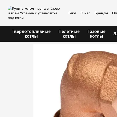
Перейти к основному контенту
Блог
О нас
Бренды
Оп
Пользовательское согла
Твердотопливные
Пелетные
Газовые
Э
котлы
котлы
котлы