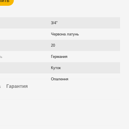
пить
3/4"
Червона латунь
20
ль
Германия
Куток
Опалення
а
Гарантия