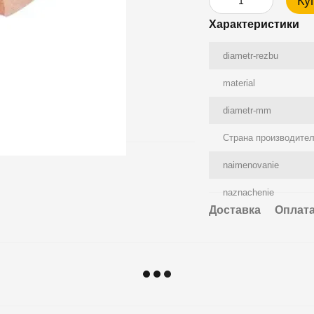
Ку
Характеристики
diametr-rezbu
material
diametr-mm
Страна производите
naimenovanie
naznachenie
Доставка
Оплат