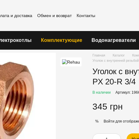
лата и доставка
Обмен и возврат
Контакты
шение
лектрокотлы
Комплектующие
Водонагреватели
Главная
Каталог
Ком
Уголок с внутренней резьбой
Уголок с вн
PX 20-R 3/4
В наличии
Артикул: 196
345 грн
Войти
для отображе
%