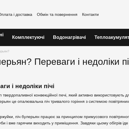
Оплата і доставка
Обмін та повернення
Контакти
ні
Комплектуючі
Водонагрівачі
Теплоакумуля
ерьян?
ерьян? Переваги і недоліки п
ги і недоліки пічі
 твердопаливної конвекційної печі, який активно використовують для
лерьян це опалювальна піч тривалого горіння з системою повітряни
уржуйки, піч булерьян працює за принципом примусового повітряного
труби і вже гарячим виходить у приміщення. Завдяки цьому обігрів іде