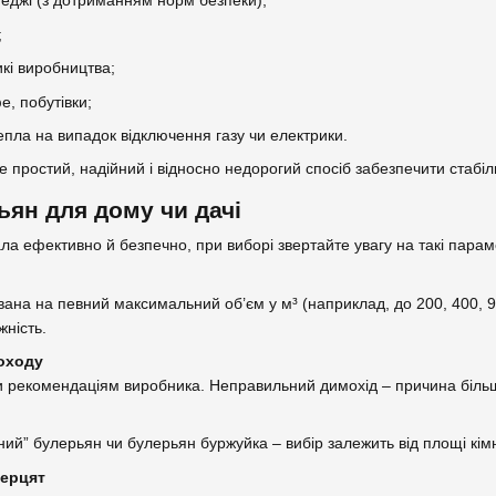
отеджі (з дотриманням норм безпеки);
;
икі виробництва;
е, побутівки;
пла на випадок відключення газу чи електрики.
е простий, надійний і відносно недорогий спосіб забезпечити стабі
ьян для дому чи дачі
а ефективно й безпечно, при виборі звертайте увагу на такі парам
на на певний максимальний об’єм у м³ (наприклад, до 200, 400, 90
ність.
моходу
и рекомендаціям виробника. Неправильний димохід – причина біль
ий” булерьян чи булерьян буржуйка – вибір залежить від площі кім
верцят