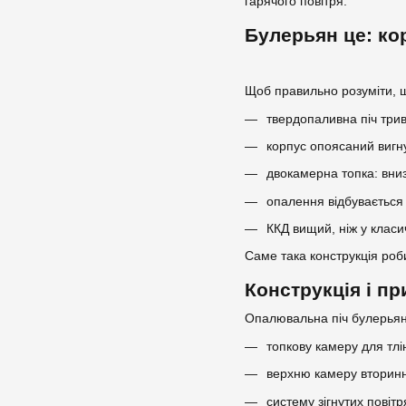
гарячого повітря.
Булерьян це: ко
Щоб правильно розуміти, щ
твердопаливна піч трив
корпус опоясаний вигн
двокамерна топка: вниз
опалення відбувається 
ККД вищий, ніж у клас
Саме така конструкція роб
Конструкція і п
Опалювальна піч булерьян
топкову камеру для тлі
верхню камеру вторинно
систему зігнутих повіт