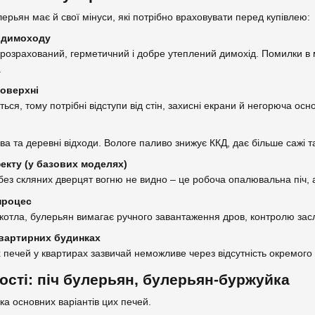
ерьян має й свої мінуси, які потрібно враховувати перед купівлею:
 димоходу
розрахований, герметичний і добре утеплений димохід. Помилки в м
.
поверхні
ься, тому потрібні відступи від стін, захисні екрани й негорюча осно
ва та деревні відходи. Вологе паливо знижує ККД, дає більше сажі т
екту (у базових моделях)
без скляних дверцят вогню не видно – це робоча опалювальна піч, 
процес
о котла, булерьян вимагає ручного завантаження дров, контролю зас
вартирних будинках
 печей у квартирах зазвичай неможливе через відсутність окремого
ості: піч булерьян, булерьян-буржуйка
ька основних варіантів цих печей.