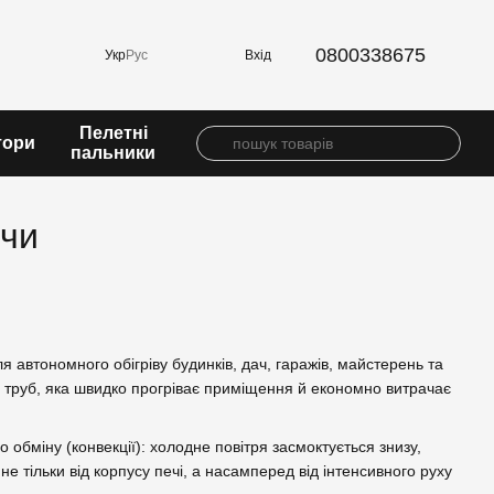
0800338675
Вхід
Укр
Рус
Пелетні
тори
пальники
ічи
 автономного обігріву будинків, дач, гаражів, майстерень та
х труб, яка швидко прогріває приміщення й економно витрачає
 обміну (конвекції): холодне повітря засмоктується знизу,
 не тільки від корпусу печі, а насамперед від інтенсивного руху