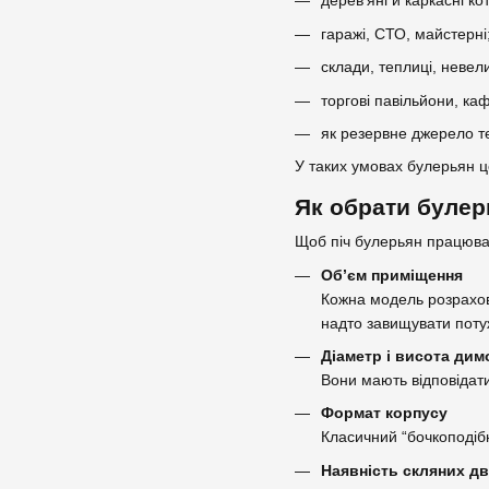
дерев’яні й каркасні к
гаражі, СТО, майстерні
склади, теплиці, невел
торгові павільйони, каф
як резервне джерело те
У таких умовах булерьян ц
Як обрати булер
Щоб піч булерьян працювал
Об’єм приміщення
Кожна модель розрахова
надто завищувати потуж
Діаметр і висота ди
Вони мають відповідат
Формат корпусу
Класичний “бочкоподібн
Наявність скляних д