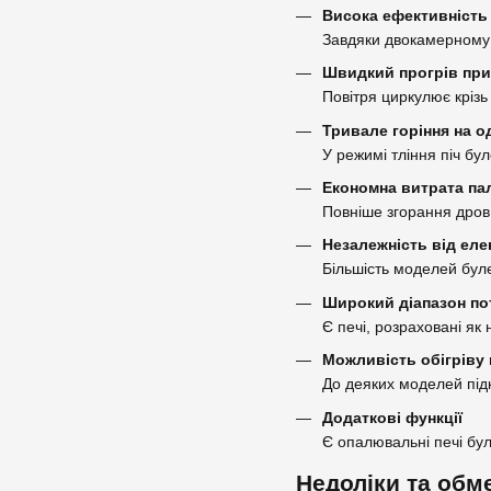
Висока ефективність
Завдяки двокамерному 
Швидкий прогрів пр
Повітря циркулює крізь 
Тривале горіння на о
У режимі тління піч бу
Економна витрата па
Повніше згорання дров 
Незалежність від елек
Більшість моделей бул
Широкий діапазон по
Є печі, розраховані як
Можливість обігріву 
До деяких моделей під
Додаткові функції
Є опалювальні печі бу
Недоліки та обм