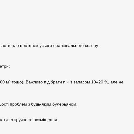
льне тепло протягом усього опалювального сезону.
етри:
0 м³ тощо). Важливо підібрати піч із запасом 10–20 %, але не
шості проблем з будь-яким булерьяном.
нати та зручності розміщення.