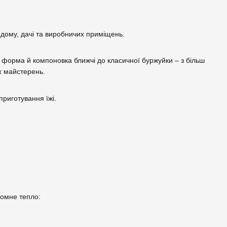
дому, дачі та виробничих приміщень.
 а форма й компоновка ближчі до класичної буржуйки – з більш
х майстерень.
приготування їжі.
номне тепло: