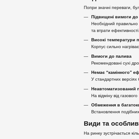
Попри значні переваги, бул
Підвищені вимоги до
Необхідний правильно 
та втрати ефективності
Високі температури 
Корпус сильно нагріваєт
Вимоги до палива
Рекомендовані сухі дро
Немає “камінного” еф
У стандартних версіях 
Неавтоматизований 
На відміну від газовог
Обмеження в багаток
Встановлення подібних
Види та особлив
На ринку зустрічається кіл