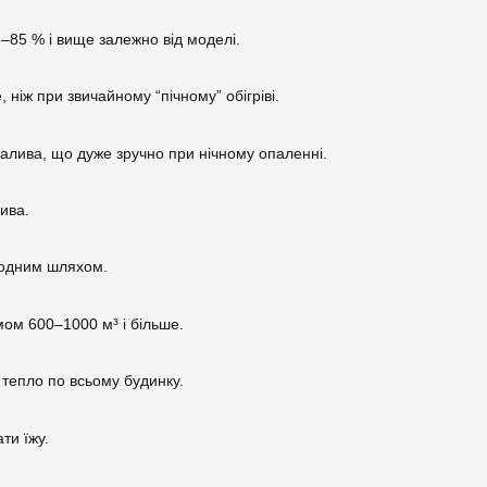
–85 % і вище залежно від моделі.
 ніж при звичайному “пічному” обігріві.
алива, що дуже зручно при нічному опаленні.
ива.
родним шляхом.
мом 600–1000 м³ і більше.
 тепло по всьому будинку.
ти їжу.