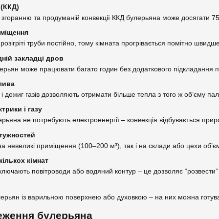
 (ККД)
згоранню та продуманій конвекції ККД булерьяна може досягати 75
иміщення
розігріті труби постійно, тому кімната прогрівається помітно швидше,
дній закладці дров
лерьян може працювати багато годин без додаткового підкладання п
лива
і дожиг газів дозволяють отримати більше тепла з того ж об’єму пал
трики і газу
ерьяна не потребують електроенергії – конвекція відбувається при
тужностей
 на невеликі приміщення (100–200 м³), так і на склади або цехи об’є
кількох кімнат
ключають повітроводи або водяний контур – це дозволяє “розвести”
лерьян із варильною поверхнею або духовкою – на них можна готува
еження булерьяна