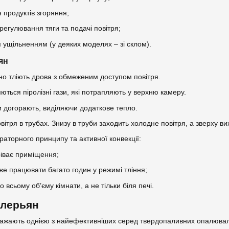
 продуктів згоряння;
регулювання тяги та подачі повітря;
 ущільненням (у деяких моделях – зі склом).
ян
ьно тліють дрова з обмеженим доступом повітря.
яються піролізні гази, які потрапляють у верхню камеру.
зи догорають, виділяючи додаткове тепло.
овітря в трубах. Знизу в труби заходить холодне повітря, а зверху в
раторного принципу та активної конвекції:
іває приміщення;
же працювати багато годин у режимі тління;
 всьому об’єму кімнати, а не тільки біля печі.
улерьян
важають однією з найефективніших серед твердопаливних опалювал