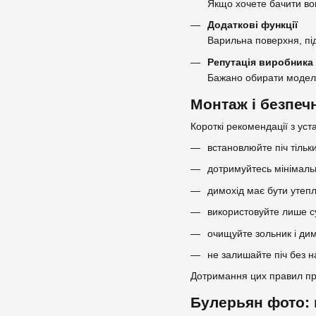
Якщо хочете бачити во
Додаткові функції
Варильна поверхня, під
Репутація виробника
Бажано обирати моделі в
Монтаж і безпеч
Короткі рекомендації з ус
встановлюйте піч тільки
дотримуйтесь мінімальни
димохід має бути утепл
використовуйте лише су
очищуйте зольник і ди
не залишайте піч без н
Дотримання цих правил пр
Булерьян фото: