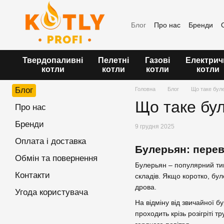
Перейти до основного контенту
Блог
Про нас
Бренди
Угода користувача
Твердопаливні
Пелетні
Газові
Електрич
котли
котли
котли
котли
Блог
Головна
Блог
Що таке бул
Що таке бул
Про нас
Бренди
9 грудня 2025
Оплата і доставка
Булерьян: перева
Обмін та повернення
Булерьян – популярний тип
Контакти
складів. Якщо коротко, бу
дрова.
Угода користувача
На відміну від звичайної б
проходить крізь розігріті 