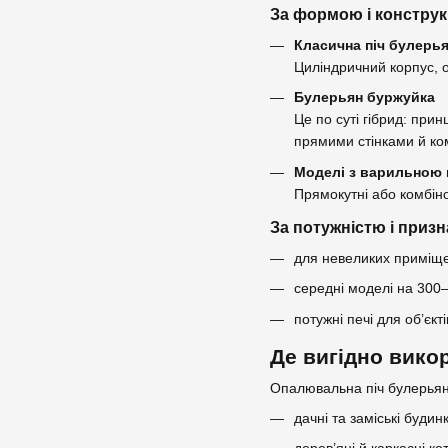
За формою і констру
Класична піч булерь
Циліндричний корпус, 
Булерьян буржуйка
Це по суті гібрид: при
прямими стінками й ко
Моделі з варильною
Прямокутні або комбіно
За потужністю і приз
для невеликих приміще
середні моделі на 300–
потужні печі для об’єкт
Де вигідно вико
Опалювальна піч булерьян
дачні та заміські будин