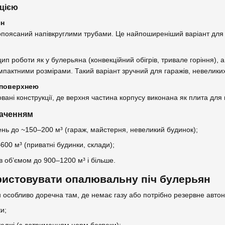
кцією
ян
опоясаний напівкруглими трубами. Це найпоширеніший варіант для 
нцип роботи як у булерьяна (конвекційний обігрів, тривале горіння),
мпактними розмірами. Такий варіант зручний для гаражів, невелики
 поверхнею
вані конструкції, де верхня частина корпусу виконана як плита для 
наченням
нь до ~150–200 м³ (гараж, майстерня, невеликий будинок);
600 м³ (приватні будинки, склади);
ів об’ємом до 900–1200 м³ і більше.
ристовувати опалювальну піч булерьян
 особливо доречна там, де немає газу або потрібно резервне авто
ки;