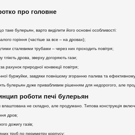
ротко про головне
о таке булерьян, варто виділити його основні особливості:
алого горіння (частіше за все – на дровах);
утими сталевими трубами – через них проходить повітря;
у тліють дрова, зверху догоряють гази;
за рахунок природної конвекції повітря;
ичної буржуйки, завдяки повнішому згоранню палива та ефективному
ить булерьян дуже привабливим рішенням для недорогого, але продук
ринцип роботи печі булерьян
 влаштована не складно, але продумано. Типова конструкція включ
ння дров;
го дожигу газів;
ряних труб по периметру корпусу;