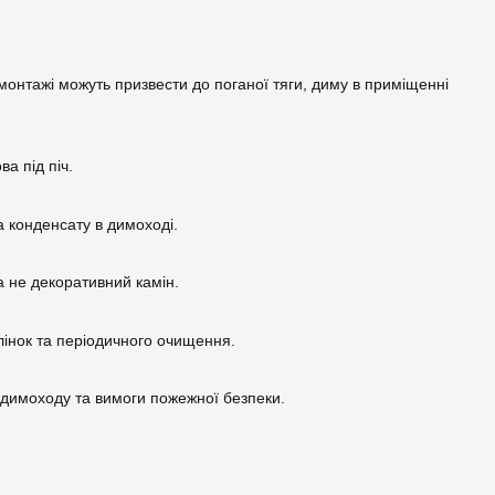
онтажі можуть призвести до поганої тяги, диму в приміщенні
ва під піч.
а конденсату в димоході.
а не декоративний камін.
лінок та періодичного очищення.
 димоходу та вимоги пожежної безпеки.