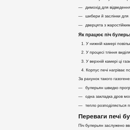
димохід для відведення
шибери й заслінки для 
дверцята з жаростійким
Як працює піч булерь
У нижній камері повіл
У процесі тління виділ
У верхній камері ці га
Корпус печі нагріває п
За рахунок такого газогене
булерьян швидко прогр
одна закладка дров мо
тепло розподіляється по
Переваги печі б
Піч булерьян заслужено в