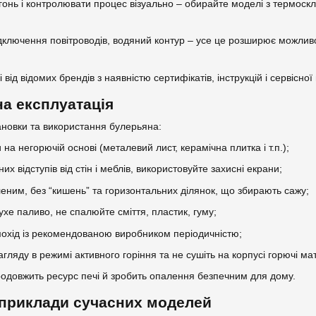
гонь і контролювати процес візуально – обирайте моделі з термоск
ключення повітроводів, водяний контур – усе це розширює можливост
ід відомих брендів з наявністю сертифікатів, інструкцій і сервісної
на експлуатація
тановки та використання булерьяна:
 на негорючій основі (металевий лист, керамічна плитка і т.п.);
х відступів від стін і меблів, використовуйте захисні екрани;
еним, без “кишень” та горизонтальних ділянок, що збирають сажу;
хе паливо, не спалюйте сміття, пластик, гуму;
мохід із рекомендованою виробником періодичністю;
агляду в режимі активного горіння та не сушіть на корпусі горючі ма
одовжить ресурс печі й зробить опалення безпечним для дому.
 приклади сучасних моделей