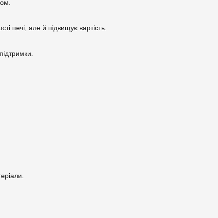
лом.
і печі, але й підвищує вартість.
 підтримки.
теріали.