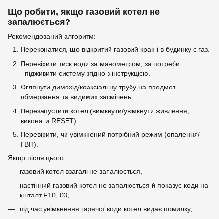
Що робити, якщо газовий котел не
запалюється?
Рекомендований алгоритм:
Переконатися, що відкритий газовий кран і в будинку є газ.
Перевірити тиск води за манометром, за потреби
- підживити систему згідно з інструкцією.
Оглянути димохід/коаксіальну трубу на предмет
обмерзання та видимих засмічень.
Перезапустити котел (вимкнути/увімкнути живлення,
виконати RESET).
Перевірити, чи увімкнений потрібний режим (опалення/
ГВП).
Якщо після цього:
газовий котел взагалі не запалюється,
настінний газовий котел не запалюється й показує коди на
кшталт F10, 03,
під час увімкнення гарячої води котел видає помилку,