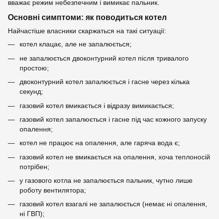
вважає режим небезпечним і вимикає пальник.
Основні симптоми: як поводиться котел
Найчастіше власники скаржаться на такі ситуації:
котел клацає, але не запалюється;
не запалюється двоконтурний котел після тривалого
простою;
двоконтурний котел запалюється і гасне через кілька
секунд;
газовий котел вмикається і відразу вимикається;
газовий котел запалюється і гасне під час кожного запуску
опалення;
котел не працює на опалення, але гаряча вода є;
газовий котел не вмикається на опалення, хоча теплоносій
потрібен;
у газового котла не запалюється пальник, чутно лише
роботу вентилятора;
газовий котел взагалі не запалюється (немає ні опалення,
ні ГВП);