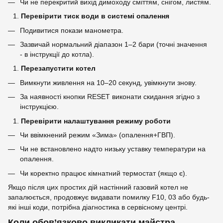
Чи не перекритий вихід димоходу сміттям, снігом, листям.
Перевірити тиск води в системі опалення
Подивитися покази манометра.
Зазвичай нормальний діапазон 1–2 бари (точні значення
- в інструкції до котла).
Перезапустити котел
Вимкнути живлення на 10–20 секунд, увімкнути знову.
За наявності кнопки RESET виконати скидання згідно з
інструкцією.
Перевірити налаштування режиму роботи
Чи ввімкнений режим «Зима» (опалення+ГВП).
Чи не встановлено надто низьку уставку температури на
опалення.
Чи коректно працює кімнатний термостат (якщо є).
Якщо після цих простих дій настінний газовий котел не
запалюється, продовжує видавати помилку F10, 03 або будь-
які інші коди, потрібна діагностика в сервісному центрі.
Коли обов’язково викликати майстра