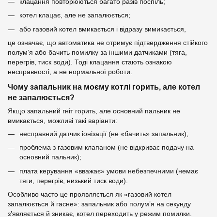
клацання повторюються багато разів поспіль;
котел клацає, але не запалюється;
або газовий котел вмикається і відразу вимикається,
це означає, що автоматика не отримує підтвердження стійкого
полум’я або бачить помилку за іншими датчиками (тяга,
перегрів, тиск води). Тоді клацання стають ознакою
несправності, а не нормальної роботи.
Чому запальник на моєму котлі горить, але котел
не запалюється?
Якщо запальний гніт горить, але основний пальник не
вмикається, можливі такі варіанти:
несправний датчик іонізації (не «бачить» запальник);
проблема з газовим клапаном (не відкриває подачу на
основний пальник);
плата керування «вважає» умови небезпечними (немає
тяги, перегрів, низький тиск води).
Особливо часто це проявляється як «газовий котел
запалюється й гасне»: запальник або полум’я на секунду
з’являється й зникає, котел переходить у режим помилки.