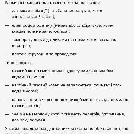
Класичні несправності газового котла пов’язані з:
датчиком іонізації (не «бачить» полум’я, котел
запалюється й гасне);
електродом розпалу (немає або слабка іскра, котел
клацає, але не запалюється);
температурними датчиками (за ними котел визначає
перегрів);
платою керування та проводкою.
Типові ознаки:
газовий котел вмикається і відразу вимикається без
видимої причини;
настінний газовий котел не запалюється, хоча газ і тиск
води в нормі;
на котлі горить червона лампочка й мигають коди помилок
газових котлів;
значки на газовому котлі показують перегрів, блокування,
помилку полум’я.
У таких випадках без діагностики майстра не обійтися: потрібні