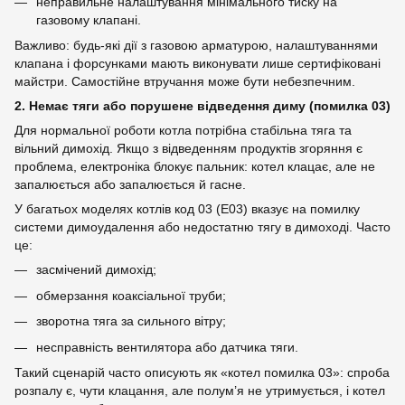
неправильне налаштування мінімального тиску на
газовому клапані.
Важливо: будь-які дії з газовою арматурою, налаштуваннями
клапана і форсунками мають виконувати лише сертифіковані
майстри. Самостійне втручання може бути небезпечним.
2. Немає тяги або порушене відведення диму (помилка 03)
Для нормальної роботи котла потрібна стабільна тяга та
вільний димохід. Якщо з відведенням продуктів згоряння є
проблема, електроніка блокує пальник: котел клацає, але не
запалюється або запалюється й гасне.
У багатьох моделях котлів код 03 (E03) вказує на помилку
системи димоудалення або недостатню тягу в димоході. Часто
це:
засмічений димохід;
обмерзання коаксіальної труби;
зворотна тяга за сильного вітру;
несправність вентилятора або датчика тяги.
Такий сценарій часто описують як «котел помилка 03»: спроба
розпалу є, чути клацання, але полум’я не утримується, і котел