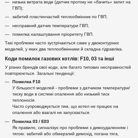
низька витрата води (датчик протоку не «бачить» запит на
ГВП);
забитий пластинчастий теплообмінник по ГВП;
несправний датчик температури ГВП;
помилка налаштування пріоритету ГВП.
Такі проблеми часто зустрічаються саме у двоконтурних
моделей, у яких два теплообмінники й складна гідравліка.
Коди помилок газових котлів: F10, 03 та інші
У різних брендів свої коди, але багато типових несправностей
повторюються. Загальні тенденції:
Помилка F10
У більшості моделей - проблеми з датчиком температури/
тиску води в системі опалення або низький тиск
теплоносія.
Часто супроводжується тим, що котел не працює на
опалення або взагалі не запускається.
Помилка 03 / E03
Як правило, сигналізує про проблеми з димоудаленням і
тягою: забитий або обмерзлий димохід, погана тяга,