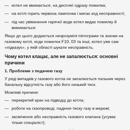
котел не вмикається, на дисплеї одразу помилка;
на котлі горить червона лампочка і мигає код несправності;
під час увімкнення гарячої води котел видає помилку й
вимикається.
Якщо до цього додаються незрозумілі піктограми та значки на
газовому котлі, коди помилок F10, 03 та інші, котел уже сам
«підказує», у якій області шукати несправність.
Чому котел клацає, але не запалюється: основні
причини
1. Проблеми з подачею газу
У ряді випадків у газового котла не запалюється пальник через
банальну відсутність газу або його низький тиск.
Можливі причини:
перекритий кран на підводці до котла;
роботи на газопроводі, падіння тиску газу в мережі;
засмічення або несправність газового клапана (усуває
тільки спеціаліст);