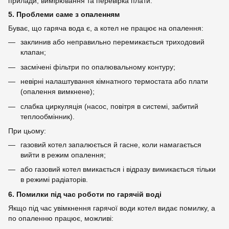
прилади, вимірювання та перевірка плати.
5. Проблеми саме з опаленням
Буває, що гаряча вода є, а котел не працює на опалення:
заклинив або неправильно перемикається триходовий
клапан;
засмічені фільтри по опалювальному контуру;
невірні налаштування кімнатного термостата або плати
(опалення вимкнене);
слабка циркуляція (насос, повітря в системі, забитий
теплообмінник).
При цьому:
газовий котел запалюється й гасне, коли намагається
вийти в режим опалення;
або газовий котел вмикається і відразу вимикається тільки
в режимі радіаторів.
6. Помилки під час роботи по гарячій воді
Якщо під час увімкнення гарячої води котел видає помилку, а
по опаленню працює, можливі: