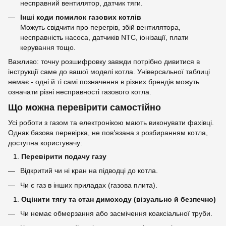
несправний вентилятор, датчик тяги.
Інші коди помилок газових котлів
Можуть свідчити про перегрів, збій вентилятора,
несправність насоса, датчиків NTC, іонізації, плати
керування тощо.
Важливо: точну розшифровку завжди потрібно дивитися в
інструкції саме до вашої моделі котла. Універсальної таблиці
немає - одні й ті самі позначення в різних брендів можуть
означати різні несправності газового котла.
Що можна перевірити самостійно
Усі роботи з газом та електронікою мають виконувати фахівці.
Однак базова перевірка, не пов’язана з розбиранням котла,
доступна користувачу:
Перевірити подачу газу
Відкритий чи ні кран на підводці до котла.
Чи є газ в інших приладах (газова плита).
Оцінити тягу та стан димоходу (візуально й безпечно)
Чи немає обмерзання або засмічення коаксіальної труби.