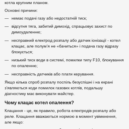
Основні причини:
немає подачі газу або недостатній тиск;
відсутня тяга, забитий димохід, спрацьовує захист по
димоудаленню;
несправний електрод розпалу або датчик іонізації - котел
клацає, але полум’я не «бачиться» і подача газу відразу
блокується;
низький тиск води в системі, помилки типу F10, блокування
по опаленню;
несправність датчиків або плати керування.
Якщо кілька спроб розпалу поспіль безуспішні і на екрані
з’являються коди помилок газових котлів, подальшу
діагностику має виконувати майстер.
Чому клацає котел опалення?
Клацання - це, як правило, робота електродів розпалу або
реле. Клацання вважаються нормою в момент увімкнення,
але якщо: