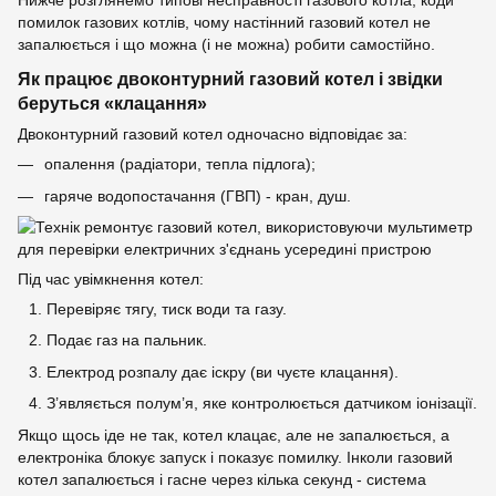
Нижче розглянемо типові несправності газового котла, коди
помилок газових котлів, чому настінний газовий котел не
запалюється і що можна (і не можна) робити самостійно.
Як працює двоконтурний газовий котел і звідки
беруться «клацання»
Двоконтурний газовий котел одночасно відповідає за:
опалення (радіатори, тепла підлога);
гаряче водопостачання (ГВП) - кран, душ.
Під час увімкнення котел:
Перевіряє тягу, тиск води та газу.
Подає газ на пальник.
Електрод розпалу дає іскру (ви чуєте клацання).
З’являється полум’я, яке контролюється датчиком іонізації.
Якщо щось іде не так, котел клацає, але не запалюється, а
електроніка блокує запуск і показує помилку. Інколи газовий
котел запалюється і гасне через кілька секунд - система