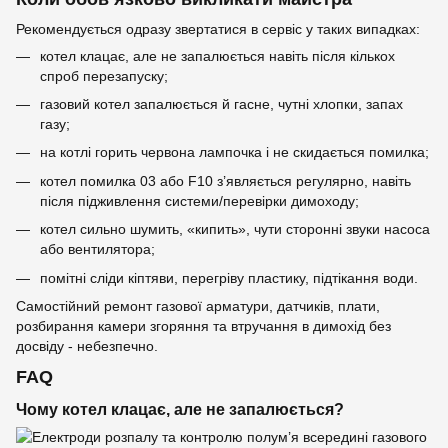
Рекомендується одразу звертатися в сервіс у таких випадках:
котел клацає, але не запалюється навіть після кількох
спроб перезапуску;
газовий котел запалюється й гасне, чутні хлопки, запах
газу;
на котлі горить червона лампочка і не скидається помилка;
котел помилка 03 або F10 з’являється регулярно, навіть
після підживлення системи/перевірки димоходу;
котел сильно шумить, «кипить», чути сторонні звуки насоса
або вентилятора;
помітні сліди кіптяви, перегріву пластику, підтікання води.
Самостійний ремонт газової арматури, датчиків, плати,
розбирання камери згоряння та втручання в димохід без
досвіду - небезпечно.
FAQ
Чому котел клацає, але не запалюється?