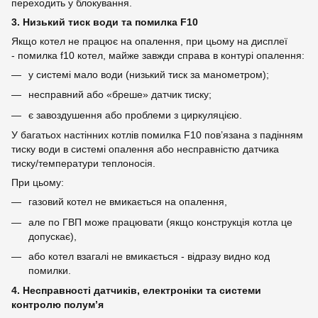
переходить у блокування.
3. Низький тиск води та помилка F10
Якщо котел не працює на опалення, при цьому на дисплеї
- помилка f10 котел, майже завжди справа в контурі опалення:
у системі мало води (низький тиск за манометром);
несправний або «бреше» датчик тиску;
є завоздушення або проблеми з циркуляцією.
У багатьох настінних котлів помилка F10 пов’язана з падінням
тиску води в системі опалення або несправністю датчика
тиску/температури теплоносія.
При цьому:
газовий котел не вмикається на опалення,
але по ГВП може працювати (якщо конструкція котла це
допускає),
або котел взагалі не вмикається - відразу видно код
помилки.
4. Несправності датчиків, електроніки та системи
контролю полум’я