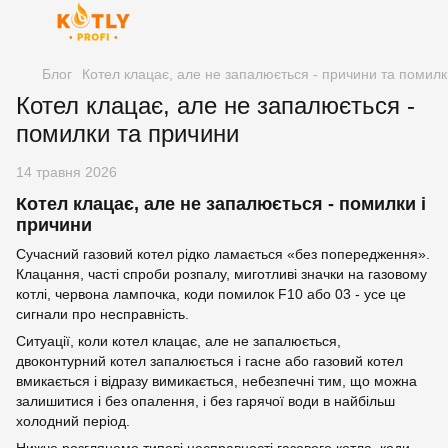
Блог
Котел клацає, але не запалюється - причини та помилк
Котел клацає, але не запалюється -
помилки та причини
14 травня 2026
Котел клацає, але не запалюється - помилки і
причини
Сучасний газовий котел рідко ламається «без попередження».
Клацання, часті спроби розпалу, миготливі значки на газовому
котлі, червона лампочка, коди помилок F10 або 03 - усе це
сигнали про несправність.
Ситуації, коли котел клацає, але не запалюється,
двоконтурний котел запалюється і гасне або газовий котел
вмикається і відразу вимикається, небезпечні тим, що можна
залишитися і без опалення, і без гарячої води в найбільш
холодний період.