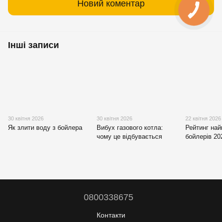
Новий коментар
Інші записи
30 квітня 2026
30 квітня 2026
22 квітня 2026
Як злити воду з бойлера
Вибух газового котла:
Рейтинг на
чому це відбувається
бойлерів 20
0800338675
Контакти