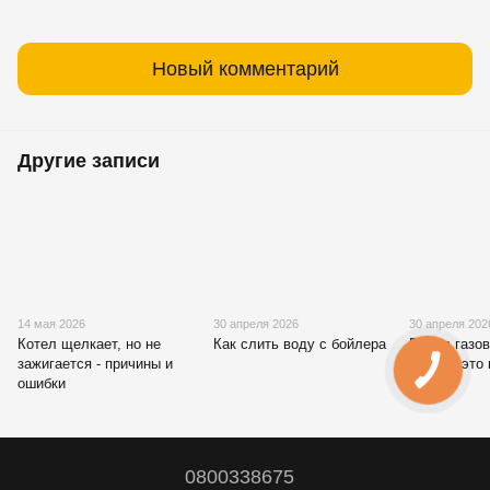
Новый комментарий
Другие записи
14 мая 2026
30 апреля 2026
30 апреля 202
Котел щелкает, но не
Как слить воду с бойлера
Взрыв газов
зажигается - причины и
почему это
ошибки
0800338675