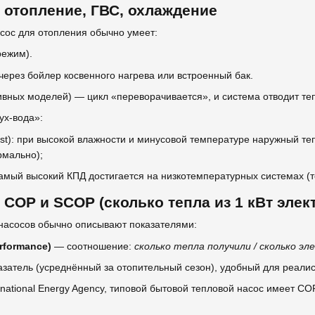
 отопление, ГВС, охлаждение
сос для отопления обычно умеет:
режим).
через бойлер косвенного нагрева или встроенный бак.
вных моделей) — цикл «переворачивается», и система отводит теп
ух-вода»:
st): при высокой влажности и минусовой температуре наружный т
рмально);
амый высокий КПД достигается на низкотемпературных системах (
COP и SCOP (сколько тепла из 1 кВт элек
насосов обычно описывают показателями:
erformance)
— соотношение:
сколько тепла получили / сколько э
затель (усреднённый за отопительный сезон), удобный для реалис
rnational Energy Agency
, типовой бытовой тепловой насос имеет COP