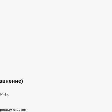
равнение)
OP>1).
ростым стартом;