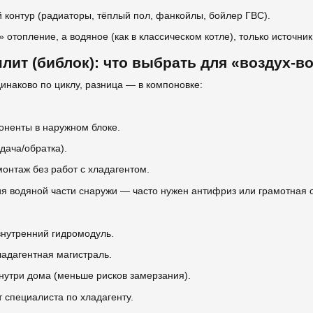
й контур (радиаторы, тёплый пол, фанкойлы, бойлер ГВС).
» отопление, а водяное (как в классическом котле), только источни
лит (библок): что выбрать для «воздух-в
инаково по циклу, разница — в компоновке:
оненты в наружном блоке.
дача/обратка).
монтаж без работ с хладагентом.
ия водяной части снаружи — часто нужен антифриз или грамотная 
внутренний гидромодуль.
адагентная магистраль.
внутри дома (меньше рисков замерзания).
т специалиста по хладагенту.