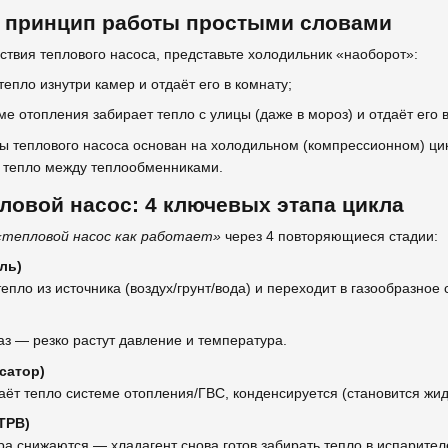
: принцип работы простыми словами
ствия теплового насоса, представьте холодильник «наоборот»:
епло изнутри камер и отдаёт его в комнату;
е отопления забирает тепло с улицы (даже в мороз) и отдаёт его в
ы теплового насоса основан на холодильном (компрессионном) цикл
т тепло между теплообменниками.
пловой насос: 4 ключевых этапа цикла
«тепловой насос как работает»
через 4 повторяющиеся стадии:
ль)
епло из источника (воздух/грунт/вода) и переходит в газообразное 
з — резко растут давление и температура.
сатор)
аёт тепло системе отопления/ГВС, конденсируется (становится жид
ТРВ)
а снижаются — хладагент снова готов забирать тепло в испарител