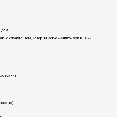
 дом.
е с хладагентом, который легко «кипит» при низких
состояние.
костью).
е.