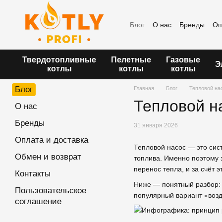
Перейти к основному контенту
Блог
О нас
Бренды
Оп
Пользовательское согла
Твердотопливные
Пелетные
Газовые
Э
котлы
котлы
котлы
Блог
Главная
Блог
Тепловой на
Тепловой на
О нас
Бренды
31 января 2026
Оплата и доставка
Тепловой насос — это сист
Обмен и возврат
топлива. Именно поэтому
перенос тепла, и за счёт 
Контакты
Ниже — понятный разбор: к
Пользовательское
популярный вариант «возд
соглашение