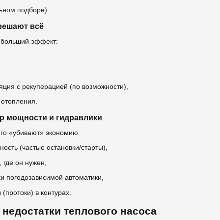
ьном подборе).
решают всё
аибольший эффект:
яция с рекуперацией (по возможности),
 отопления.
р мощности и гидравлики
го «убивают» экономию:
сть (частые остановки/старты),
 где он нужен,
и погодозависимой автоматики,
(протоки) в контурах.
недостатки теплового насоса