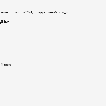
к тепла — не газ/ТЭН, а окружающий воздух.
ода»
обвязка.