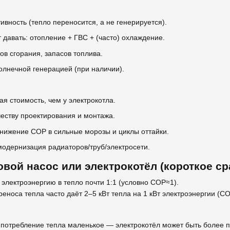
вность (тепло переносится, а не генерируется).
 давать: отопление + ГВС + (часто) охлаждение.
ов сгорания, запасов топлива.
олнечной генерацией (при наличии).
ая стоимость, чем у электрокотла.
честву проектирования и монтажа.
нижение COP в сильные морозы и циклы оттайки.
одернизация радиаторов/труб/электросети.
овой насос или электрокотёл (короткое с
электроэнергию в тепло почти 1:1 (условно COP≈1).
реноса тепла часто даёт 2–5 кВт тепла на 1 кВт электроэнергии (C
 потребление тепла маленькое — электрокотёл может быть более п