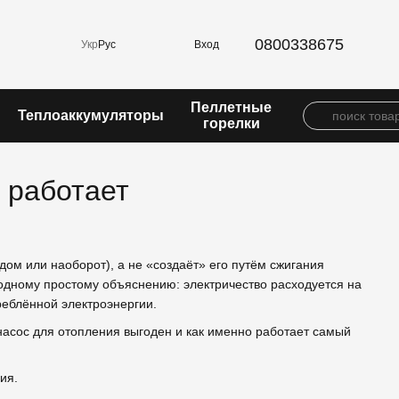
0800338675
Вход
Укр
Рус
Пеллетные
Теплоаккумуляторы
горелки
н работает
дом или наоборот), а не «создаёт» его путём сжигания
 одному простому объяснению: электричество расходуется на
треблённой электроэнергии.
 насос для отопления выгоден и как именно работает самый