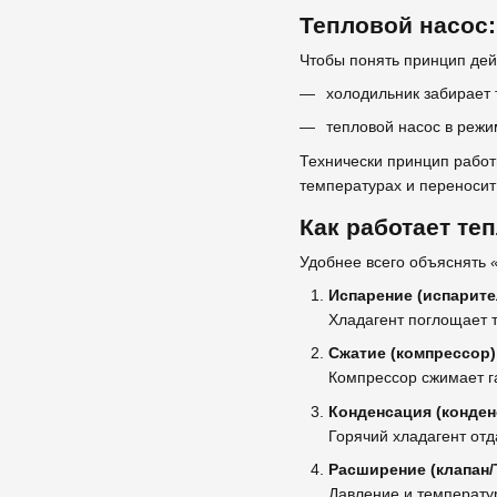
Тепловой насос
Чтобы понять принцип дей
холодильник забирает т
тепловой насос в режим
Технически принцип работ
температурах и переноси
Как работает те
Удобнее всего объяснять
Испарение (испарите
Хладагент поглощает т
Сжатие (компрессор)
Компрессор сжимает га
Конденсация (конден
Горячий хладагент отд
Расширение (клапан/
Давление и температур